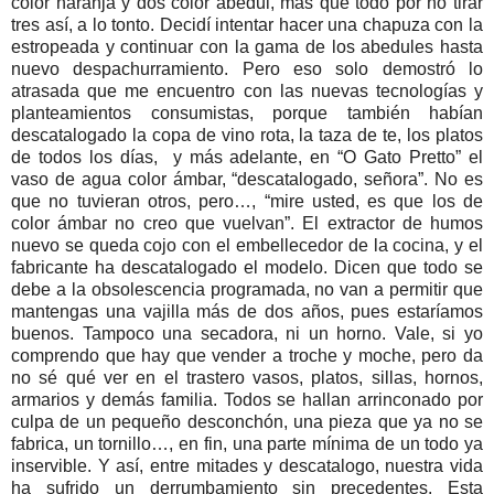
color naranja y dos color abedul, más que todo por no tirar
tres así, a lo tonto. Decidí intentar hacer una chapuza con la
estropeada y continuar con la gama de los abedules hasta
nuevo despachurramiento. Pero eso solo demostró lo
atrasada que me encuentro con las nuevas tecnologías y
planteamientos consumistas, porque también habían
descatalogado la copa de vino rota, la taza de te, los platos
de todos los días,
y más adelante, en “O Gato Pretto” el
vaso de agua color ámbar, “descatalogado, señora”. No es
que no tuvieran otros, pero…, “mire usted, es que los de
color ámbar no creo que vuelvan”. El extractor de humos
nuevo se queda cojo con el embellecedor de la cocina, y el
fabricante ha descatalogado el modelo. Dicen que todo se
debe a la obsolescencia programada, no van a permitir que
mantengas una vajilla más de dos años, pues estaríamos
buenos. Tampoco una secadora, ni un horno. Vale, si yo
comprendo que hay que vender a troche y moche, pero da
no sé qué ver en el trastero vasos, platos, sillas, hornos,
armarios y demás familia. Todos se hallan arrinconado por
culpa de un pequeño desconchón, una pieza que ya no se
fabrica, un tornillo…, en fin, una parte mínima de un todo ya
inservible. Y así, entre mitades y descatalogo, nuestra vida
ha sufrido un derrumbamiento sin precedentes. Esta